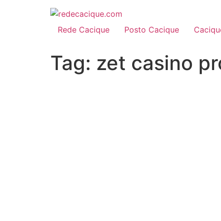
Rede Cacique
Posto Cacique
Caciqu
Tag:
zet casino p