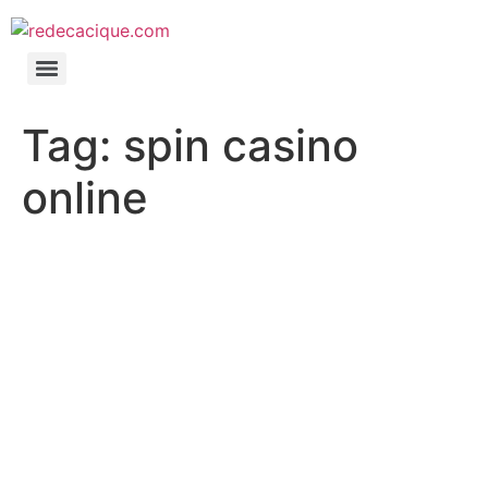
Tag:
spin casino
online