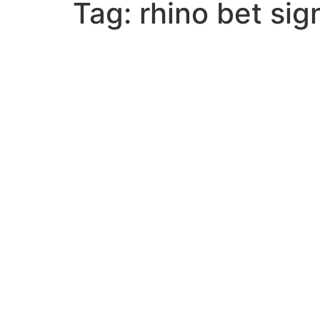
Tag:
rhino bet sig