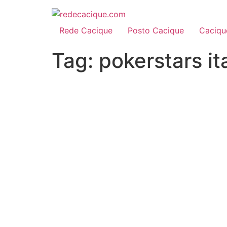
Skip
to
content
Rede Cacique
Posto Cacique
Caciqu
Tag:
pokerstars ita