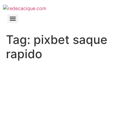
Tag:
pixbet saque
rapido