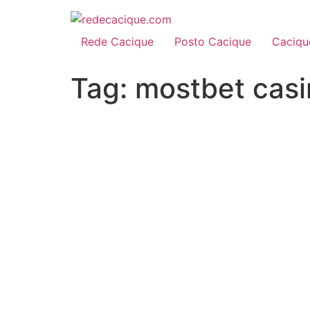
Rede Cacique
Posto Cacique
Caciqu
Tag:
mostbet casi