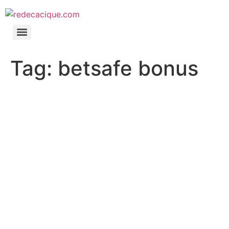
Tag:
betsafe bonus