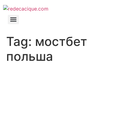
Tag:
мостбет
польша