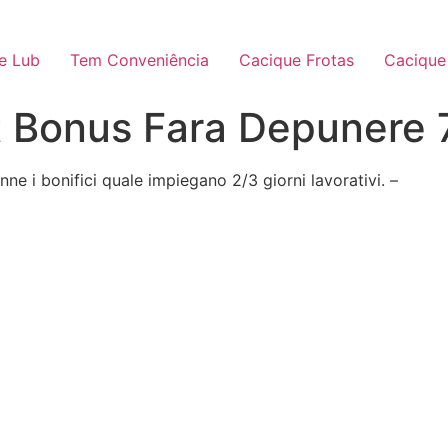
e Lub
Tem Conveniência
Cacique Frotas
Cacique
t Bonus Fara Depunere 
anne i bonifici quale impiegano 2/3 giorni lavorativi. –