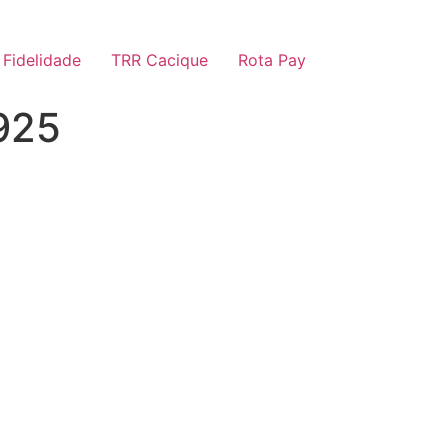
 Fidelidade
TRR Cacique
Rota Pay
925