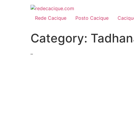
Rede Cacique
Posto Cacique
Caciqu
Category:
Tadhan
–