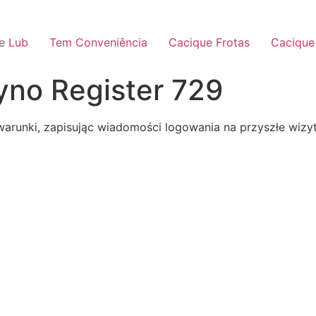
e Lub
Tem Conveniência
Cacique Frotas
Cacique
yno Register 729
arunki, zapisując wiadomości logowania na przyszłe wizyt