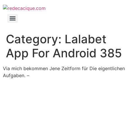
Category:
Lalabet
App For Android 385
Via mich bekommen Jene Zeitform für Die eigentlichen
Aufgaben. –