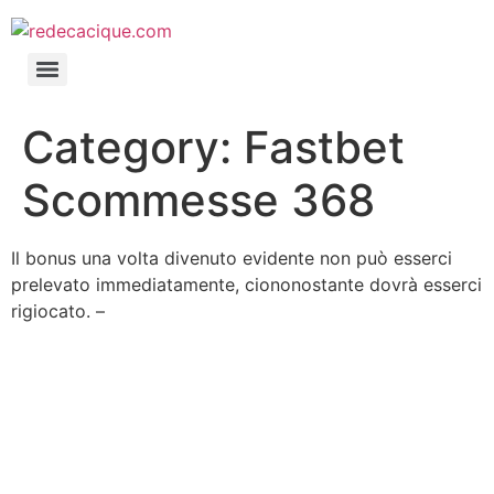
Category:
Fastbet
Scommesse 368
Il bonus una volta divenuto evidente non può esserci
prelevato immediatamente, ciononostante dovrà esserci
rigiocato. –