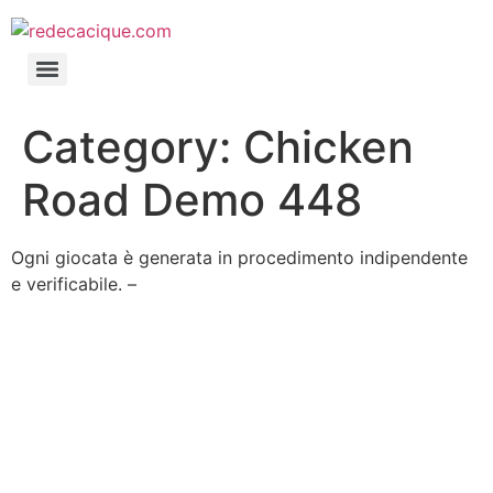
Category:
Chicken
Road Demo 448
Ogni giocata è generata in procedimento indipendente
e verificabile. –