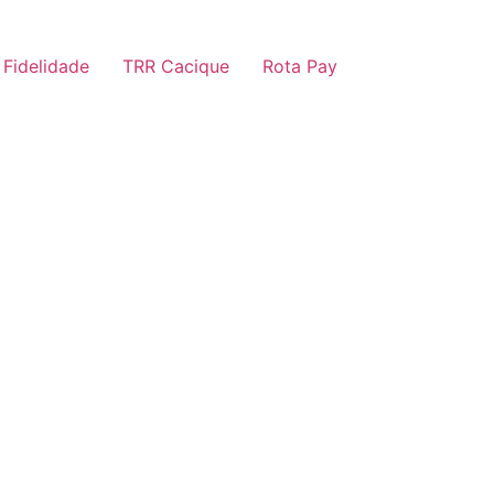
 Fidelidade
TRR Cacique
Rota Pay