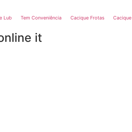
e Lub
Tem Conveniência
Cacique Frotas
Cacique
nline it